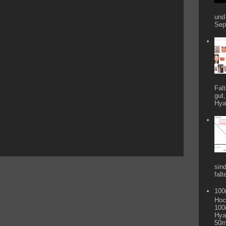
und
Sep
Fal
gut,
Hyal
sin
falt
100
Hoc
100
Hya
50m