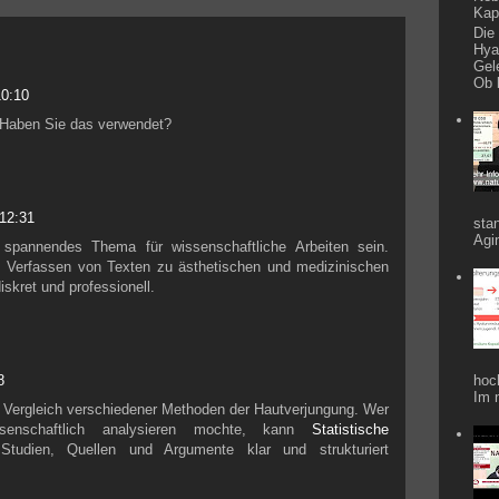
Kap
Die
Hya
Gel
Ob 
10:10
 Haben Sie das verwendet?
 12:31
sta
Agi
spannendes Thema für wissenschaftliche Arbeiten sein.
m Verfassen von Texten zu ästhetischen und medizinischen
iskret und professionell.
hoc
8
Im 
er Vergleich verschiedener Methoden der Hautverjungung. Wer
ssenschaftlich analysieren mochte, kann
Statistische
udien, Quellen und Argumente klar und strukturiert