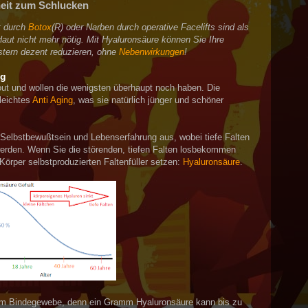
eit zum Schlucken
t durch
Botox
(R) oder Narben durch operative Facelifts sind als
Haut nicht mehr nötig. Mit Hyaluronsäure können Sie Ihre
lstern dezent reduzieren, ohne
Nebenwirkungen
!
ng
out und wollen die wenigsten überhaupt noch haben. Die
leichtes
Anti Aging
, was sie natürlich jünger und schöner
 Selbstbewußtsein und Lebenserfahrung aus, wobei tiefe Falten
werden. Wenn Sie die störenden, tiefen Falten losbekommen
Körper selbstproduzierten Faltenfüller setzen:
Hyaluronsäure
.
t im Bindegewebe, denn ein Gramm Hyaluronsäure kann bis zu