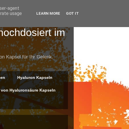
user-agent
erate usage
LEARN MORE
GOT IT
hochdosiert im
on Kapsel für Ihr Gelenk.
gen
Hyaluron Kapseln
 von Hyaluronsäure Kapseln