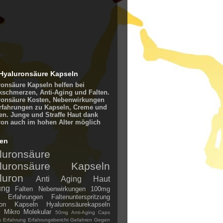
Hyaluronsäure Kapseln
ronsäure Kapseln helfen bei
kschmerzen, Anti-Aging und Falten.
ronsäure Kosten, Nebenwirkungen
rfahrungen zu Kapseln, Creme und
en. Junge und Straffe Haut dank
ron auch im hohen Alter möglich
en
luronsäure
luronsäure Kapseln
luron
Anti Aging
Haut
ung
Falten
Nebenwirkungen
100mg
Erfahrungen
Faltenunterspritzung
ron Kapseln
Hyaluronsäurekapseln
l
Mikro Molekular
50mg
Anti-Aging
Caps
n
Erfahrung
Erfahrungsbericht
Gefahren
Gegen