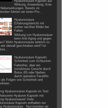
Hyaluronsäure Kapseln auf
Wirkung, Anwendung, Knie
 Nebenwirkungen. Bereits im
tember führten wir einen Pro...
Hyaluronsäure
Erfahrungsbericht mit
vorher nachher Bilder bei
Falten
Wirkung von Hyaluronsäure
beim Anti Aging und gegen
ten? Wirkt Hyaluronsäure wirklich so
 wie überall geschrieben wird? Ist
uro...
Hyaluronsäure Kapseln:
Schönheit zum Schlucken
Faltenfrei, aber ein
mimikloses Gesicht durch
Botox (R) oder Narben
durch operative Facelifts
d als Folgen von Schönheit und
enfreier...
mg Hyaluronsäure Kapseln im Test
hdosierte Hyaluron Kapseln mit
mg Hyaluronsäure! Viele
luronsäure Kapseln enthalten nur
g Hyaluronsäure . Nun konnten wir