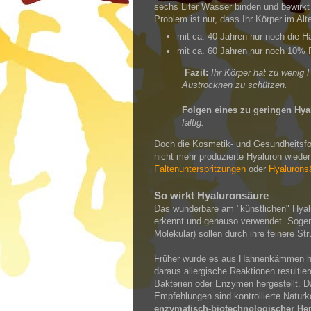
sechs Liter Wasser binden und bewirkt 
Problem ist nur, dass Ihr Körper im Alt
mit ca. 40 Jahren nur noch die Hä
mit ca. 60 Jahren nur noch 10%
Fazit:
Ihr Körper hat zu wenig 
Austrocknen zu schützen.
Folgen eines zu geringen Hya
faltig.
Doch die Kosmetik- und Gesundheitsf
nicht mehr produzierte Hyaluron wieder
Faltenunterspritzungen
oder
Hyalurons
So wirkt Hyaluronsäure
Das wunderbare am "künstlichen" Hyalu
erkennt und genauso verwendet. Sog
Molekular) sollen durch ihre feinere S
Früher wurde es aus Hahnenkämmen her
daraus allergische Reaktionen resultie
Bakterien oder Enzymen hergestellt. Dah
Empfehlungen sind kontrollierte Natur
enzymatisch-biotechnologischer Her