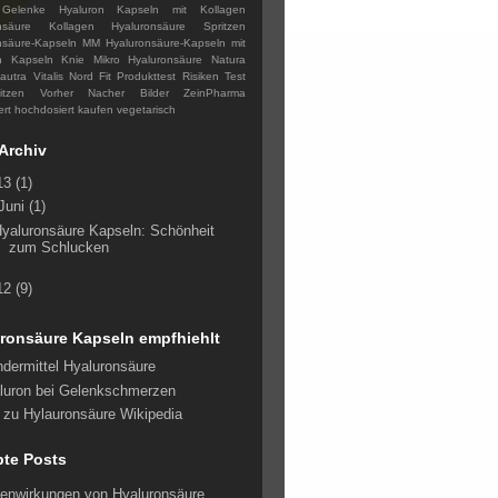
Gelenke
Hyaluron Kapseln mit Kollagen
onsäure Kollagen
Hyaluronsäure Spritzen
nsäure-Kapseln MM
Hyaluronsäure-Kapseln mit
n
Kapseln
Knie
Mikro Hyaluronsäure
Natura
autra Vitalis
Nord Fit
Produkttest
Risiken
Test
itzen
Vorher Nacher Bilder
ZeinPharma
ert
hochdosiert
kaufen
vegetarisch
Archiv
13
(1)
Juni
(1)
yaluronsäure Kapseln: Schönheit
zum Schlucken
12
(9)
ronsäure Kapseln empfhiehlt
dermittel Hyaluronsäure
luron bei Gelenkschmerzen
o zu Hylauronsäure Wikipedia
bte Posts
enwirkungen von Hyaluronsäure