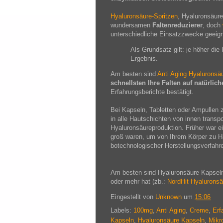
Hyaluronsäure-Spritzen
, Hyaluronsäure
wundersamen
Faltenreduzierer
, doch
unterschiedliche Einsatzzwecke geeign
Als Grundsatz gilt: je höher die
Ergebnis.
Am besten sind
Anti Aging Hyaluronsä
schnellsten Ihre Falten auf natürlic
Erfahrungsberichte bestätigt.
Bei Kapseln, Tabletten oder Ampullen
in alle Hautschichten von innen transpo
Hyaluronsäureproduktion. Früher war e
groß waren, um von Ihrem Körper zu H
botechnologischer Herstellungsverfahre
Am besten sind Hyaluronsäure Kapseln
oder mehr hat (zb.:
NordHit Hyalurons
Eingestellt von
Unknown
um
15:06
Labels:
100mg
,
Anti Aging
,
Creme
,
Erf
Kapseln
,
Hyaluronsäure Kapseln
,
Mikr