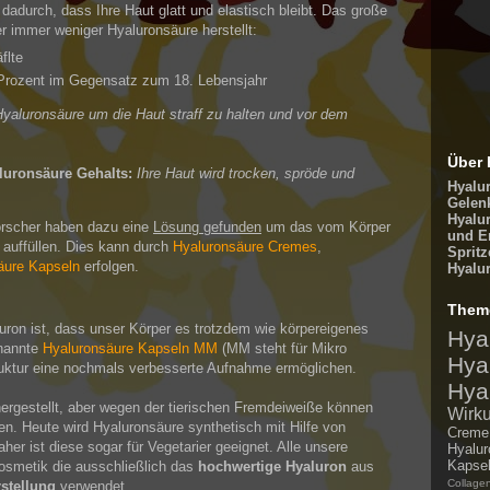
dadurch, dass Ihre Haut glatt und elastisch bleibt. Das große
er immer weniger Hyaluronsäure herstellt:
flte
 Prozent im Gegensatz zum 18. Lebensjahr
Hyaluronsäure um die Haut straff zu halten und vor dem
Über 
luronsäure Gehalts:
Ihre Haut wird trocken, spröde und
Hyalu
Gelen
Hyalu
orscher haben dazu eine
Lösung gefunden
um das vom Körper
und E
 auffüllen. Dies kann durch
Hyaluronsäure Cremes
,
Spritz
äure Kapseln
erfolgen.
Hyalu
Them
ron ist, dass unser Körper es trotzdem wie körpereigenes
Hya
enannte
Hyaluronsäure Kapseln MM
(MM steht für Mikro
Hya
truktur eine nochmals verbesserte Aufnahme ermöglichen.
Hya
gestellt, aber wegen der tierischen Fremdeiweiße können
Wirk
ren. Heute wird Hyaluronsäure synthetisch mit Hilfe von
Creme
er ist diese sogar für Vegetarier geeignet. Alle unsere
Hyalu
Kapse
kosmetik die ausschließlich das
hochwertige Hyaluron
aus
Collage
stellung
verwendet.