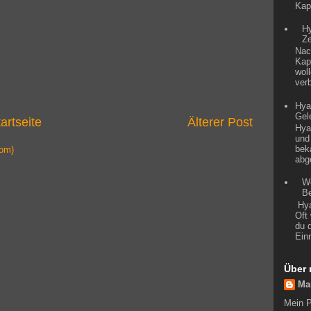
Kap
Hy
Z
Nac
Kap
wol
ver
Hya
Gel
artseite
Älterer Post
Hya
und
bek
om)
abge
W
Be
Hya
Oft
du 
Ein
Über 
Ma
Mein P