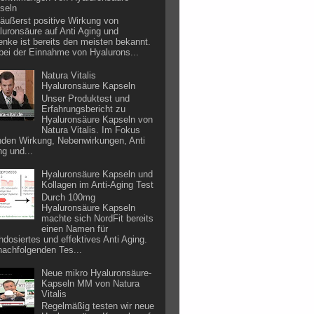
seln
 äußerst positive Wirkung von
luronsäure auf Anti Aging und
enke ist bereits den meisten bekannt.
bei der Einnahme von Hyalurons...
Natura Vitalis
Hyaluronsäure Kapseln
Unser Produktest und
Erfahrungsbericht zu
Hyaluronsäure Kapseln von
Natura Vitalis. Im Fokus
nden Wirkung, Nebenwirkungen, Anti
ng und...
Hyaluronsäure Kapseln und
Kollagen im Anti-Aging Test
Durch 100mg
Hyaluronsäure Kapseln
machte sich NordFit bereits
einen Namen für
hdosiertes und effektives Anti Aging.
nachfolgenden Tes...
Neue mikro Hyaluronsäure-
Kapseln MM von Natura
Vitalis
Regelmäßig testen wir neue