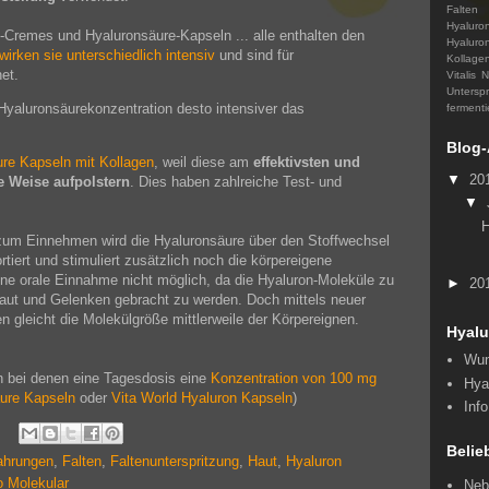
Falten
Hyalur
-Cremes und Hyaluronsäure-Kapseln ... alle enthalten den
Hyaluro
wirken sie unterschiedlich intensiv
und sind für
Kollage
et.
Vitalis
N
Unterspr
 Hyaluronsäurekonzentration desto intensiver das
fermenti
Blog-
ure Kapseln mit Kollagen
, weil diese am
effektivsten und
▼
20
he Weise aufpolstern
. Dies haben zahlreiche Test- und
▼
H
 zum Einnehmen wird die Hyaluronsäure über den Stoffwechsel
rtiert und stimuliert zusätzlich noch die körpereigene
ine orale Einnahme nicht möglich, da die Hyaluron-Moleküle zu
►
20
aut und Gelenken gebracht zu werden. Doch mittels neuer
n gleicht die Molekülgröße mittlerweile der Körpereignen.
Hyalu
Wun
 bei denen eine Tagesdosis eine
Konzentration von 100 mg
Hya
äure Kapseln
oder
Vita World Hyaluron Kapseln
)
Inf
Belie
ahrungen
,
Falten
,
Faltenunterspritzung
,
Haut
,
Hyaluron
o Molekular
Neb