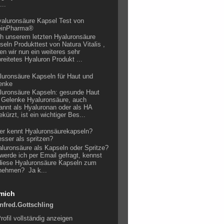
...
aluronsäure Kapsel Test von
einPharma®
h unserem letzten Hyaluronsäure
seln Produkttest von Natura Vitalis ,
len wir nun ein weiteres sehr
breitetes Hyaluron Produkt ...
luronsäure Kapseln für Haut und
enke
luronsäure Kapseln: gesunde Haut
 Gelenke Hyaluronsäure, auch
annt als Hyaluronan oder als HA
kürzt, ist ein wichtiger Bes...
er kennt Hyaluronsäurekapseln?
sser als spritzen?
luronsäure als Kapseln oder Spritze?
 werde ich per Email gefragt, kennst
diese Hyaluronsäure Kapseln zum
nehmen? Ja k...
mich
nfred.Gottschling
rofil vollständig anzeigen